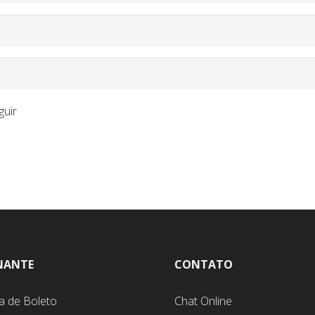
guir
NANTE
CONTATO
a de Boleto
Chat Online